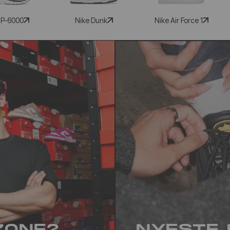
 P-6000
Nike Dunk
Nike Air Force 1
ZONE?
NYESTE 