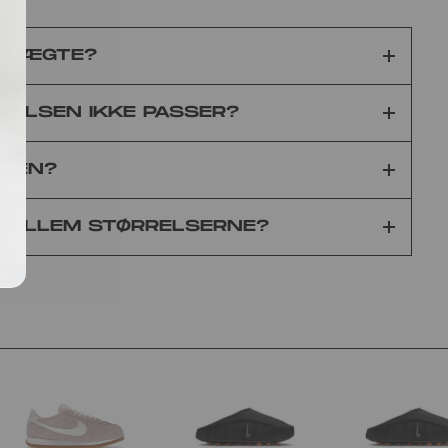
0% ÆGTE?
RELSEN IKKE PASSER?
IDEN?
 MELLEM STØRRELSERNE?