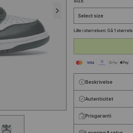
SIZE
LANCE
YEEZY SLIDE YS-01
Select size
ETALLIC
FUDGE
Lille i størrelsen: Gå 1 størrel
65,95
€68,95
€89,95
Beskrivelse
Autenticitet
Prisgaranti
Levering & retur