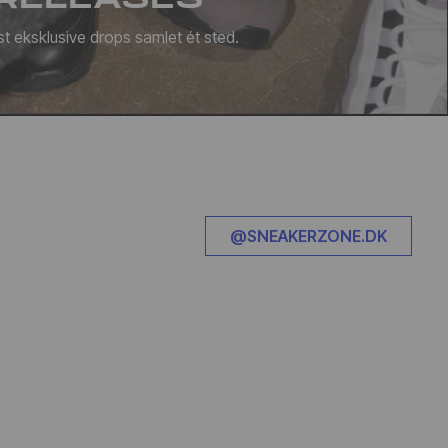
t eksklusive drops samlet ét sted.
@SNEAKERZONE.DK