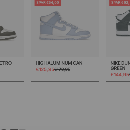
SPAR €54,00
SPAR €62
RETRO
HIGH ALUMINUM CAN
NIKE DU
GREEN
€125,95
€179,95
€144,95