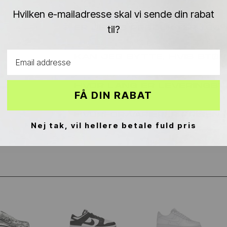
Hvilken e-mailadresse skal vi sende din rabat
til?
ER JERES PRODUKTER 10
Email address
KAN JEG BYTTE, HVIS STØR
HVOR LANG ER LEVERINGST
FÅ DIN RABAT
HVORFOR VARIERER PRISEN
Nej tak, vil hellere betale fuld pris