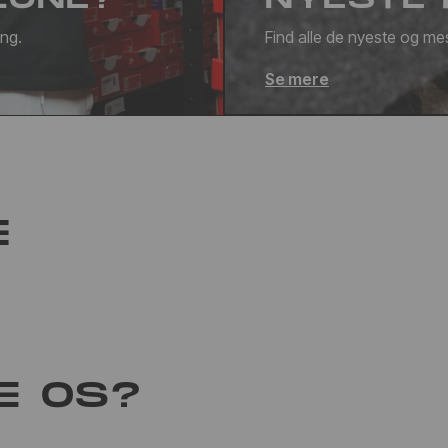
ang.
Find alle de nyeste og mes
Se mere
E
E OS?