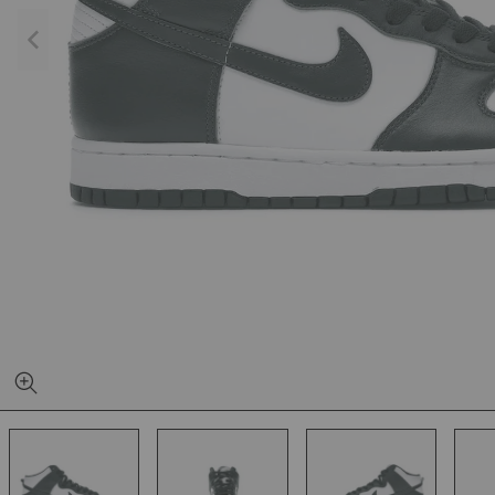
YEEZY SLIDE YS-01
NEW BA
CREAM
1906L M
SILVER
€140,95
€1
€68,95
€89,95