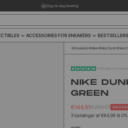
Prisgaranti på hele vores udvalg
CTIBLES
ACCESSORIES FOR SNEAKERS
BESTSELLER
Sneakers
Nike
Nike Dunk
Nike 
4.6/5 stjerner baser
NIKE DUN
GREEN
€144,95
€206,95
SALE
€62
3 betalinger af €84,98 til 0%