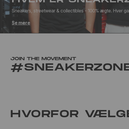
Sneakers, streetwear & collectibles - 100% ægte. Hver g
Se mere
JOIN THE MOVEMENT
#SNEAKERZON
HVORFOR VÆLG