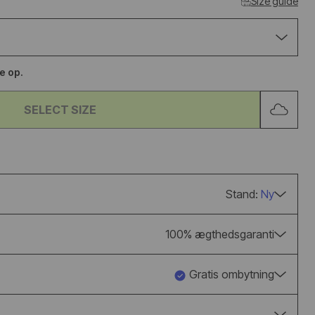
Size guide
UGG CLASSIC
ADIDAS BW A
ULTRA MINI BOOT
LUX BLACK G
CHESTNUT
se op.
from €158,95
€115,95
€144,95
SELECT SIZE
Stand:
Ny
100% ægthedsgaranti
Gratis ombytning