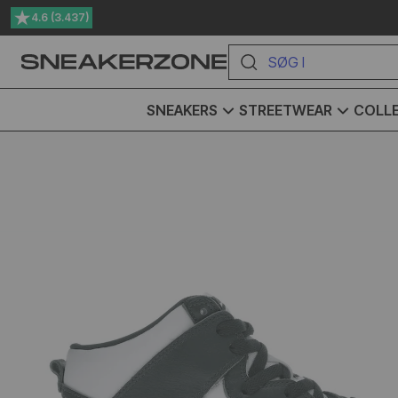
4.6 (3.437)
Dag-til-dag levering
SØG I SHOPPEN HER
SNEAKERS
STREETWEAR
COLLE