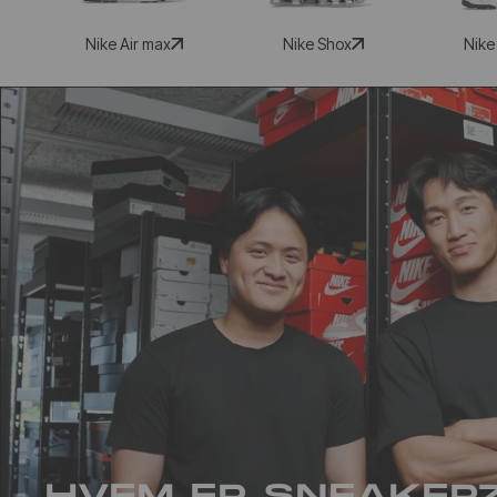
Nike Air max
Nike Shox
Nike
HVEM ER SNEAKER