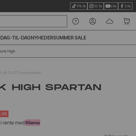
179.3k
32.5k
9.6k
3.5k
S
DAG-TIL-DAG
NYHEDER
SUMMER SALE
Dunk High
et på (3.437) anmeldelser
K HIGH SPARTAN
,00
 i rente med