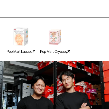
Du har fået en
Hemmelig
Pop Mart Labubu
Pop Mart Crybaby
rabat
Hvilken e-mailadresse skal vi sende din rabat
til?
Email address