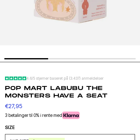
YEEZY SLIDE YS-01
NEW BA
CREAM
1906L M
SILVER
€140,95
€1
€68,95
€89,95
4.6/5 stjerner baseret på (3.437) anmeldelser
POP MART LABUBU THE
MONSTERS HAVE A SEAT
€27,95
3 betalinger til 0% i rente med
SIZE