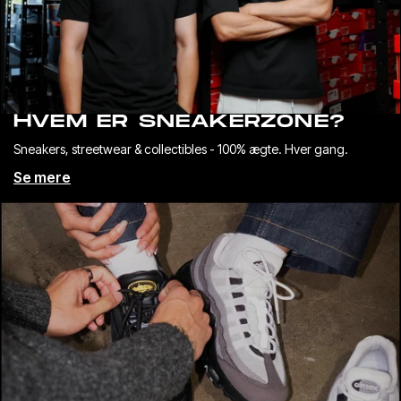
FÅ DIN RABAT
Nej tak, vil hellere betale fuld pris
HVEM ER SNEAKERZONE?
Sneakers, streetwear & collectibles - 100% ægte. Hver gang.
Se mere