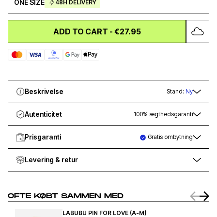
ONE SIZE
48H DELIVERY
ADD TO CART
-
€27.95
Beskrivelse
Stand:
Ny
Autenticitet
100% ægthedsgaranti
Prisgaranti
Gratis ombytning
Levering & retur
OFTE KØBT SAMMEN MED
LABUBU PIN FOR LOVE (A-M)