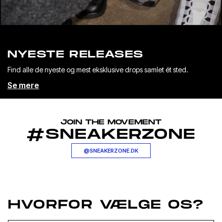
NYESTE RELEASES
Find alle de nyeste og mest eksklusive drops samlet ét sted.
Se mere
JOIN THE MOVEMENT
#SNEAKERZONE
@SNEAKERZONE.DK
HVORFOR VÆLGE OS?