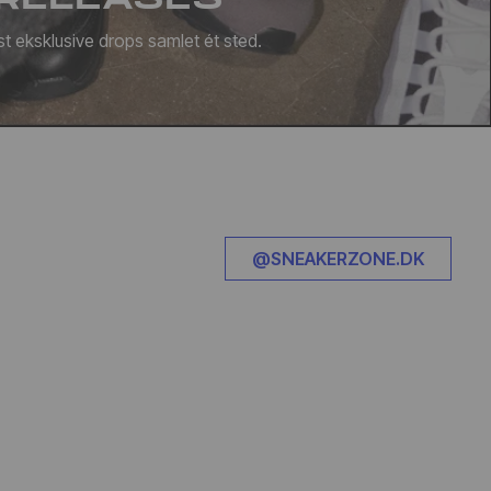
t eksklusive drops samlet ét sted.
@SNEAKERZONE.DK