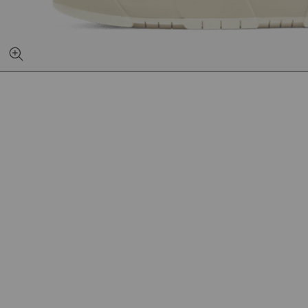
YEEZY SLIDE YS-01
NEW BA
CREAM
1906L M
SILVER
€140,95
€1
€68,95
€89,95