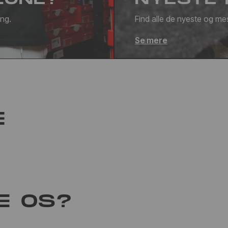
ang.
Find alle de nyeste og mes
Se mere
E
E OS?