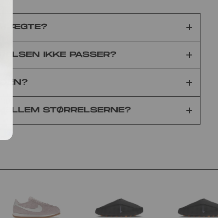
0% ÆGTE?
RELSEN IKKE PASSER?
IDEN?
 MELLEM STØRRELSERNE?