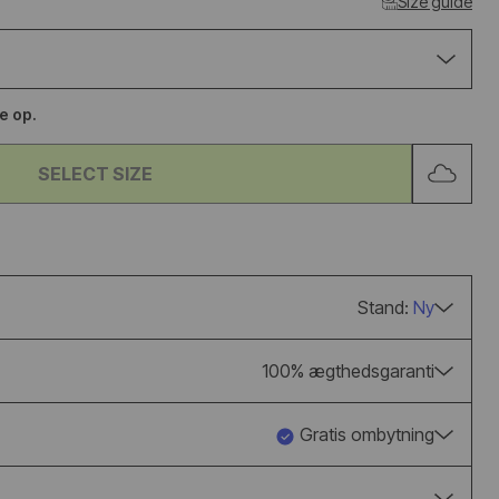
Size guide
UGG CLASSIC
ADIDAS BW A
ULTRA MINI BOOT
LUX BLACK G
CHESTNUT
se op.
from €158,95
€115,95
€144,95
SELECT SIZE
Stand:
Ny
100% ægthedsgaranti
Gratis ombytning