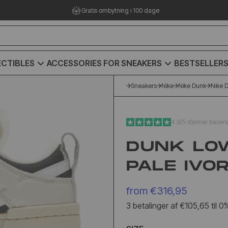
Gratis ombytning i 100 dage
CTIBLES
ACCESSORIES FOR SNEAKERS
BESTSELLER
Sneakers
Nike
Nike Dunk
Nike D
4.6/5 stjerner baser
DUNK LO
PALE IVO
from
€316,95
3 betalinger af €105,65 til 0