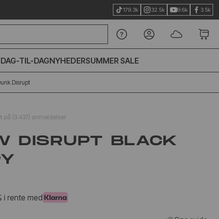
179.3k
32.5k
9.6k
3.5k
S
DAG-TIL-DAG
NYHEDER
SUMMER SALE
unk Disrupt
et på (3.437) anmeldelser
W DISRUPT BLACK
RY
% i rente med