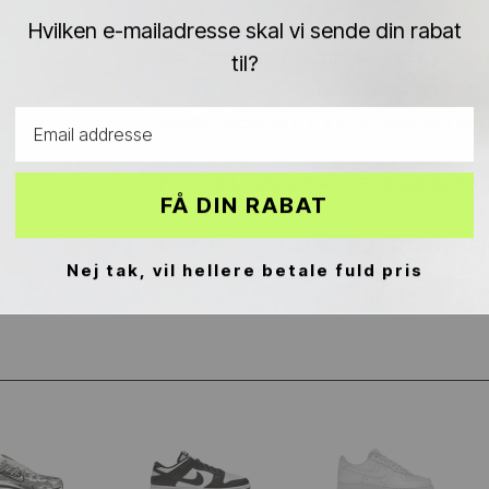
Hvilken e-mailadresse skal vi sende din rabat
til?
ER JERES PRODUKTER 10
Email address
KAN JEG BYTTE, HVIS STØR
HVOR LANG ER LEVERINGST
FÅ DIN RABAT
HVORFOR VARIERER PRISEN
Nej tak, vil hellere betale fuld pris