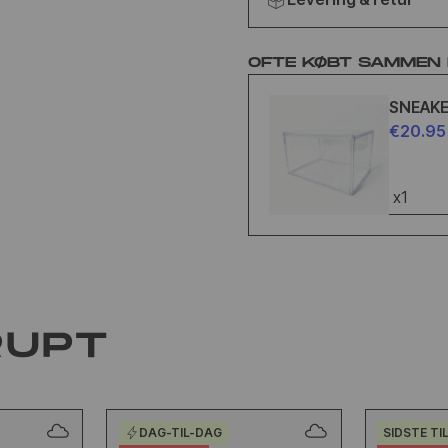
OFTE KØBT SAMMEN
SNEAK
€20.95
x1
RUPT
DAG-TIL-DAG
SIDSTE TI