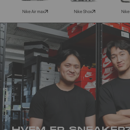
Nike Air max
Nike Shox
Nike
HVEM ER SNEAKER