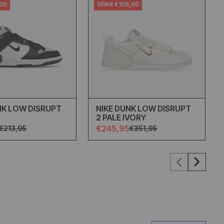
,00
SPAR €106,00
NK LOW DISRUPT
NIKE DUNK LOW DISRUPT
2 PALE IVORY
€245,95
€213,95
€351,95