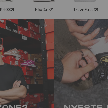
 P-6000
Nike Dunk
Nike Air Force 1
ZONE?
NYESTE 