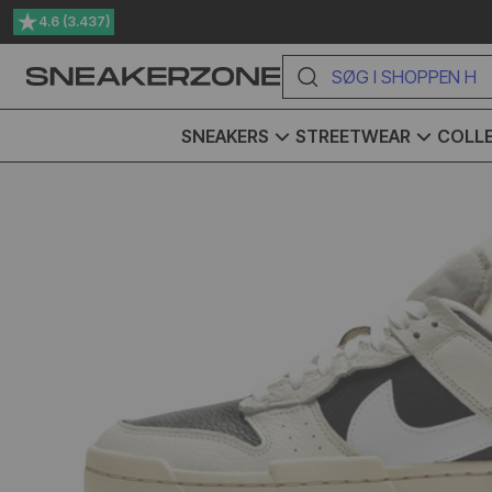
4.6 (3.437)
Prisgaranti på hele vores udvalg
SØG I SHOPPEN HER
SNEAKERS
STREETWEAR
COLLE