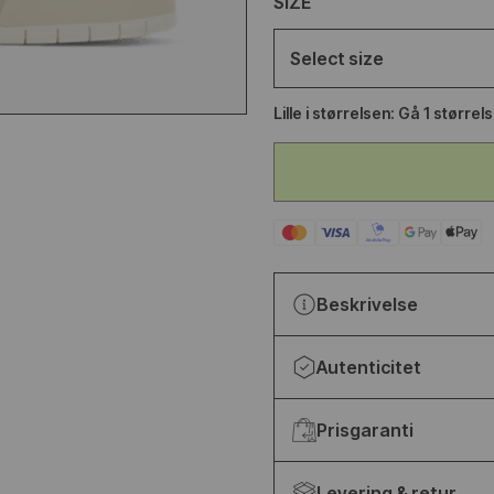
SIZE
LANCE
YEEZY SLIDE YS-01
Select size
ETALLIC
FUDGE
Lille i størrelsen: Gå 1 størrel
65,95
€68,95
€89,95
Beskrivelse
Autenticitet
Prisgaranti
Levering & retur