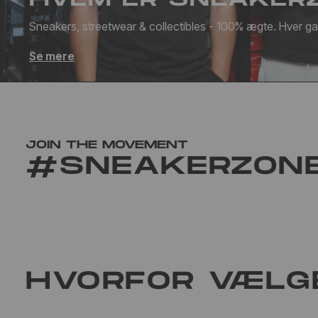
Sneakers, streetwear & collectibles - 100% ægte. Hver g
Se mere
JOIN THE MOVEMENT
#SNEAKERZON
HVORFOR VÆLG