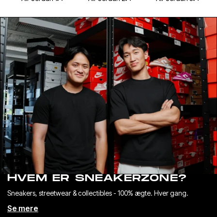
Hvilken e-mailadresse skal vi sende din rabat
til?
Email address
FÅ DIN RABAT
Nej tak, vil hellere betale fuld pris
HVEM ER SNEAKERZONE?
Sneakers, streetwear & collectibles - 100% ægte. Hver gang.
Se mere