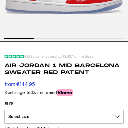
YEEZY SLIDE YS-01
NEW BA
CREAM
1906L M
SILVER
€140,95
€1
€68,95
€89,95
4.6/5 stjerner baseret på (3.437) anmeldelser
AIR JORDAN 1 MID BARCELONA
SWEATER RED PATENT
from
€144,95
3 betalinger til 0% i rente med
SIZE
Select size