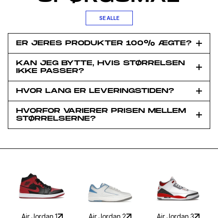
SE ALLE
ER JERES PRODUKTER 100% ÆGTE?
KAN JEG BYTTE, HVIS STØRRELSEN
IKKE PASSER?
HVOR LANG ER LEVERINGSTIDEN?
HVORFOR VARIERER PRISEN MELLEM
STØRRELSERNE?
Du har fået en
Hemmelig
rabat
Air Jordan 1
Air Jordan 2
Air Jordan 3