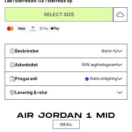
Lille i størrelsen: Gå 1 størrelse op.
SELECT SIZE
Beskrivelse
Stand:
Ny
Autenticitet
100% ægthedsgaranti
Prisgaranti
Gratis ombytning
Levering & retur
AIR JORDAN 1 MID
SEE ALL